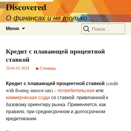
Discovered
О финансах и не только…
Перейти
Найти:
Меню
к
содержимому
Кредит с плавающей процентной
ставкой
04.03.2024
Словарь
Кредит с плавающей процентной ставкой
(credit
with floating interest rate) –
потребительская
или
коммерческая ссуда
со ставкой, привязанной к
базовому ориентиру рынка. Применяется, как
правило, при среднесрочном и долгосрочном
кредитовании.