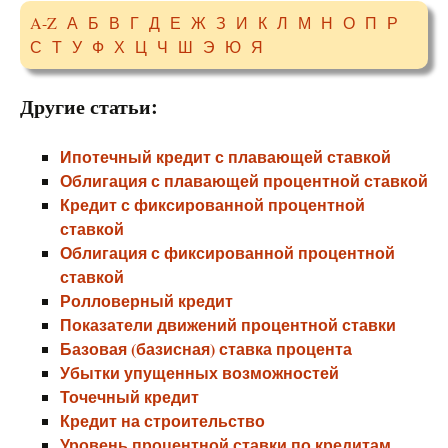
A-Z
А
Б
В
Г
Д
Е
Ж
З
И
К
Л
М
Н
О
П
Р
С
Т
У
Ф
Х
Ц
Ч
Ш
Э
Ю
Я
Другие статьи:
Ипотечный кредит с плавающей ставкой
Облигация с плавающей процентной ставкой
Кредит с фиксированной процентной
ставкой
Облигация с фиксированной процентной
ставкой
Ролловерный кредит
Показатели движений процентной ставки
Базовая (базисная) ставка процента
Убытки упущенных возможностей
Точечный кредит
Кредит на строительство
Уровень процентной ставки по кредитам