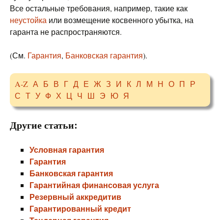
Все остальные требования, например, такие как
неустойка
или возмещение косвенного убытка, на
гаранта не распространяются.
(См.
Гарантия
,
Банковская гарантия
).
A-Z
А
Б
В
Г
Д
Е
Ж
З
И
К
Л
М
Н
О
П
Р
С
Т
У
Ф
Х
Ц
Ч
Ш
Э
Ю
Я
Другие статьи:
Условная гарантия
Гарантия
Банковская гарантия
Гарантийная финансовая услуга
Резервный аккредитив
Гарантированный кредит