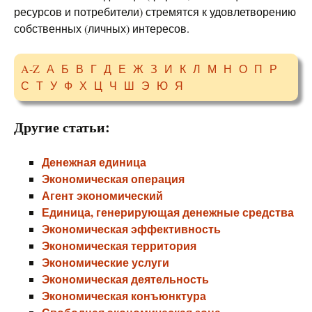
ресурсов и потребители) стремятся к удовлетворению
собственных (личных) интересов.
A-Z
А
Б
В
Г
Д
Е
Ж
З
И
К
Л
М
Н
О
П
Р
С
Т
У
Ф
Х
Ц
Ч
Ш
Э
Ю
Я
Другие статьи:
Денежная единица
Экономическая операция
Агент экономический
Единица, генерирующая денежные средства
Экономическая эффективность
Экономическая территория
Экономические услуги
Экономическая деятельность
Экономическая конъюнктура