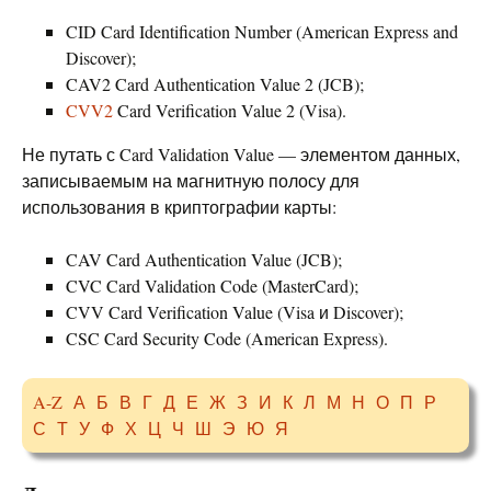
CID Card Identification Number (American Express and
Discover);
CAV2 Card Authentication Value 2 (JCB);
CVV2
Card Verification Value 2 (Visa).
Не путать с Card Validation Value — элементом данных,
записываемым на магнитную полосу для
использования в криптографии карты:
CAV Card Authentication Value (JCB);
CVC Card Validation Code (MasterCard);
CVV Card Verification Value (Visa и Discover);
CSC Card Security Code (American Express).
A-Z
А
Б
В
Г
Д
Е
Ж
З
И
К
Л
М
Н
О
П
Р
С
Т
У
Ф
Х
Ц
Ч
Ш
Э
Ю
Я