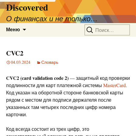
Discovered
О финансах и не только…
Перейти
Найти:
Меню
к
содержимому
CVC2
04.03.2024
Словарь
CVC2 (card validation code 2)
— защитный код проверки
подлинности для карт платежной системы
MasterCard
.
Код указан на оборотной стороне банковской карты
рядом с местом для подписи держателя после
указанных там четырех последних цифр номера
карточки.
Код всегда состоит из трех цифр, это