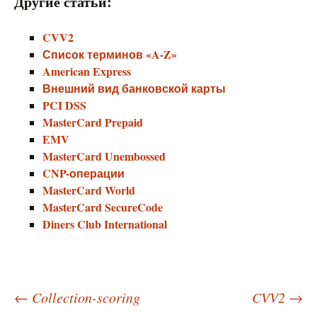
Другие статьи:
CVV2
Список терминов «A-Z»
American Express
Внешний вид банковской карты
PCI DSS
MasterCard Prepaid
EMV
MasterCard Unembossed
CNP-операции
MasterCard World
MasterCard SecureCode
Diners Club International
Навигация
←
Collection-scoring
CVV2
→