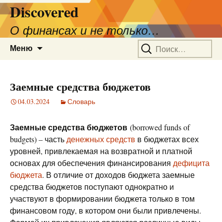
Discovered
О финансах и не только…
Перейти
Найти:
Меню
к
содержимому
Заемные средства бюджетов
04.03.2024
Словарь
Заемные средства бюджетов
(borrowed funds of
budgets) – часть
денежных средств
в бюджетах всех
уровней, привлекаемая на возвратной и платной
основах для обеспечения финансирования
дефицита
бюджета
. В отличие от доходов бюджета заемные
средства бюджетов поступают однократно и
участвуют в формировании бюджета только в том
финансовом году, в котором они были привлечены.