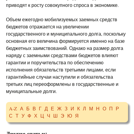
приводят к росту совокупного спроса в экономике.
Объем ежегодно мобилизуемых заемных средств
бюджетов отражается на увеличении
государственного и муниципального долга, поскольку
основная его величина формируется именно на базе
бюджетных заимствований. Однако на размер долга
наряду с заемными средствами бюджетов влияют
гарантии и поручительства по обеспечению
исполнения обязательств третьими лицами, если
гарантийные случаи наступили и обязательства
третьих лиц переоформлены в государственные и
муниципальные долги.
A-Z
А
Б
В
Г
Д
Е
Ж
З
И
К
Л
М
Н
О
П
Р
С
Т
У
Ф
Х
Ц
Ч
Ш
Э
Ю
Я
Другие статьи: