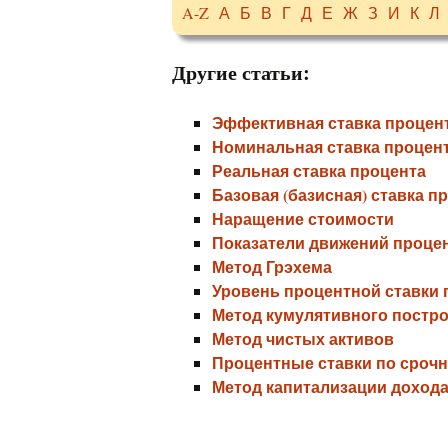
A-Z
А
Б
В
Г
Д
Е
Ж
З
И
К
Л
Другие статьи:
Эффективная ставка процен
Номинальная ставка процен
Реальная ставка процента
Базовая (базисная) ставка п
Наращение стоимости
Показатели движений проце
Метод Грэхема
Уровень процентной ставки 
Метод кумулятивного постр
Метод чистых активов
Процентные ставки по сроч
Метод капитализации доход