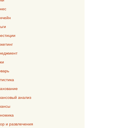
нес
кчейн
ьги
естиции
кетинг
неджмент
ки
варь
тистика
ахование
ансовый анализ
нансы
номика
р и развлечения