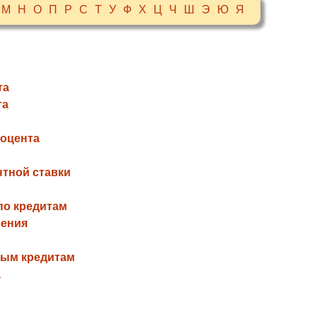
М
Н
О
П
Р
С
Т
У
Ф
Х
Ц
Ч
Ш
Э
Ю
Я
та
та
роцента
нтной ставки
по кредитам
оения
ным кредитам
а