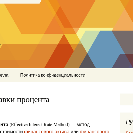
…
вила
Политика конфиденциальности
авки процента
Ру
ента
(Effective Interest Rate Method) — метод
естоимости
финансового актива
или
финансового
Бан