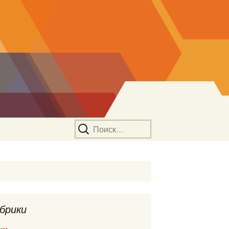
Найти:
брики
ки