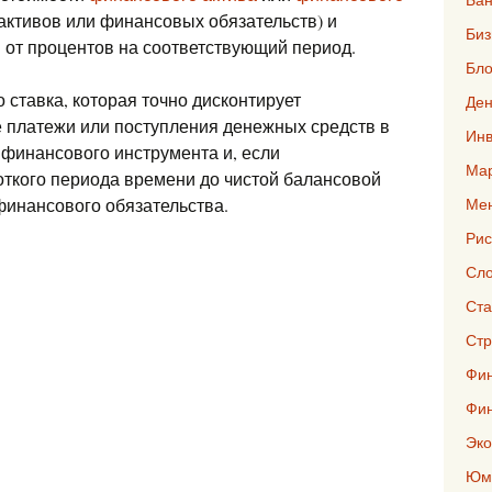
ктивов или финансовых обязательств) и
Биз
 от процентов на соответствующий период.
Бло
 ставка, которая точно дисконтирует
Ден
 платежи или поступления денежных средств в
Инв
 финансового инструмента и, если
Мар
откого периода времени до чистой балансовой
финансового обязательства.
Ме
Рис
Сло
Ста
Стр
Фин
Фи
Эко
Юмо