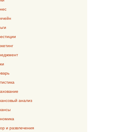
нес
кчейн
ьги
естиции
кетинг
неджмент
ки
варь
тистика
ахование
ансовый анализ
нансы
номика
р и развлечения