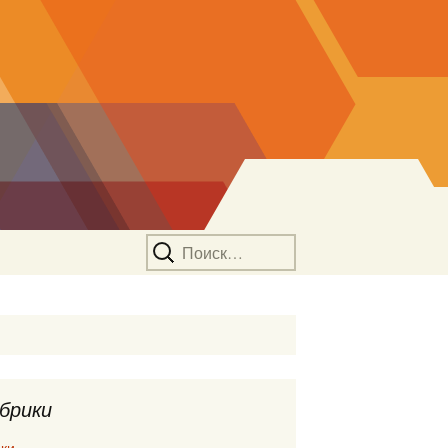
Найти:
брики
ки