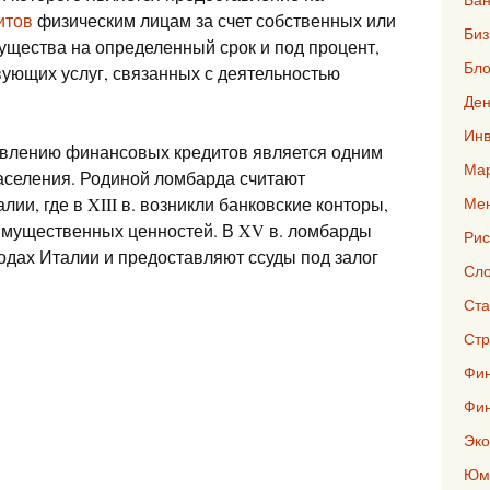
итов
физическим лицам за счет собственных или
Биз
щества на определенный срок и под процент,
Бло
вующих услуг, связанных с деятельностью
Ден
Инв
авлению финансовых кредитов является одним
Мар
аселения. Родиной ломбарда считают
и, где в XIII в. возникли банковские конторы,
Ме
имущественных ценностей. В XV в. ломбарды
Рис
одах Италии и предоставляют ссуды под залог
Сло
Ста
Стр
Фин
Фи
Эко
Юмо