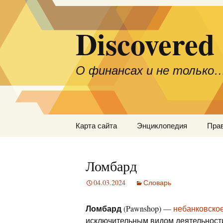
Discovered
О финансах и не только
Перейти
Карта сайта
Энциклопедия
Пра
к
содержимому
Ломбард
04.03.2024
Словарь
Ломбард
(Pawnshop) —
небанковско
исключительным видом деятельности