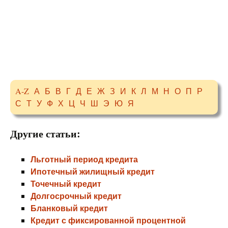
A-Z
А
Б
В
Г
Д
Е
Ж
З
И
К
Л
М
Н
О
П
Р
С
Т
У
Ф
Х
Ц
Ч
Ш
Э
Ю
Я
Другие статьи:
Льготный период кредита
Ипотечный жилищный кредит
Точечный кредит
Долгосрочный кредит
Бланковый кредит
Кредит с фиксированной процентной