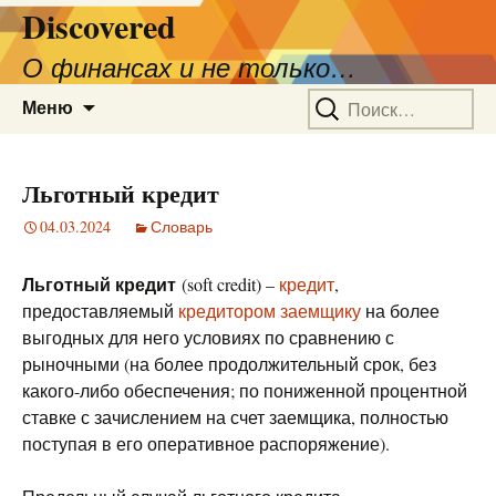
Discovered
О финансах и не только…
Перейти
Найти:
Меню
к
содержимому
Льготный кредит
04.03.2024
Словарь
Льготный кредит
(soft credit) –
кредит
,
предоставляемый
кредитором
заемщику
на более
выгодных для него условиях по сравнению с
рыночными (на более продолжительный срок, без
какого-либо обеспечения; по пониженной процентной
ставке с зачислением на счет заемщика, полностью
поступая в его оперативное распоряжение).