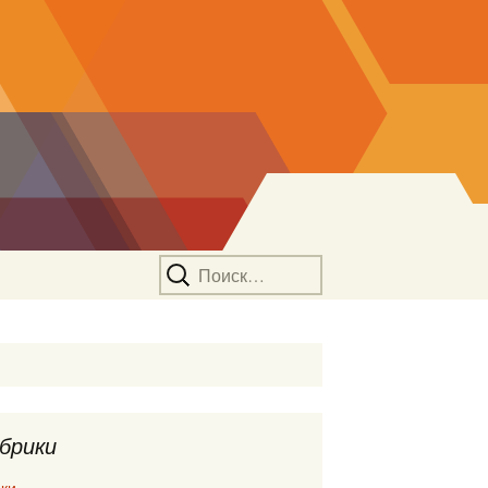
Найти:
брики
ки