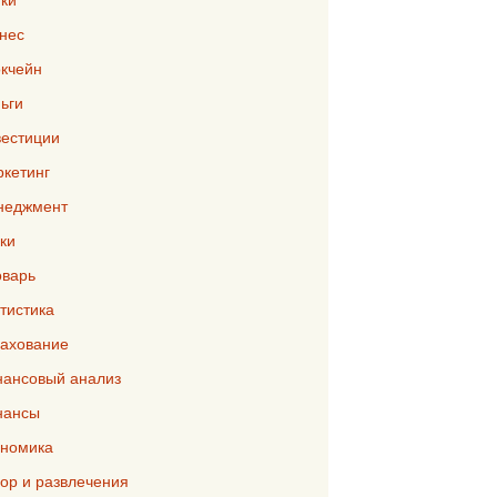
нес
кчейн
ьги
естиции
кетинг
неджмент
ки
варь
тистика
ахование
ансовый анализ
нансы
номика
р и развлечения