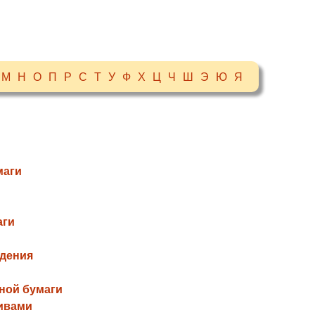
М
Н
О
П
Р
С
Т
У
Ф
Х
Ц
Ч
Ш
Э
Ю
Я
маги
аги
дения
ной бумаги
ивами