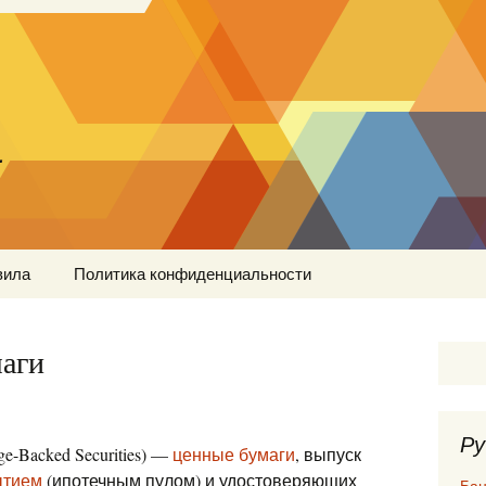
…
вила
Политика конфиденциальности
аги
Ру
e-Backed Securities) —
ценные бумаги
, выпуск
ытием
(ипотечным пулом) и удостоверяющих
Бан