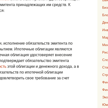
эмитента принадлежащих им средств. К
Биз
ся:
Бло
Ден
Инв
Мар
, исполнение обязательств эмитента по
Ме
рытием. Ипотечные облигации являются
Рис
чная облигация удостоверяет внесение
Сло
подтверждает обязательство эмитента
сть
этой облигации и денежного дохода, а в
Ста
зательств по ипотечной облигации
Стр
довлетворить свое требование за счет
Фин
Фи
Эко
Юмо