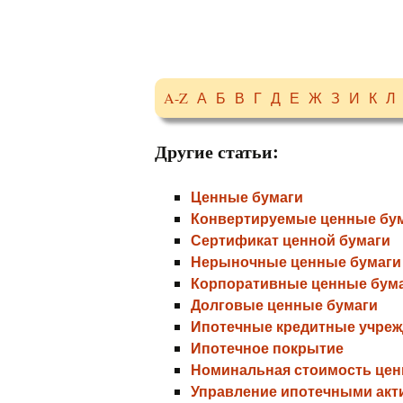
A-Z
А
Б
В
Г
Д
Е
Ж
З
И
К
Л
Другие статьи:
Ценные бумаги
Конвертируемые ценные бу
Сертификат ценной бумаги
Нерыночные ценные бумаги
Корпоративные ценные бум
Долговые ценные бумаги
Ипотечные кредитные учреж
Ипотечное покрытие
Номинальная стоимость цен
Управление ипотечными акт