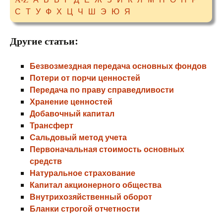
С
Т
У
Ф
Х
Ц
Ч
Ш
Э
Ю
Я
Другие статьи:
Безвозмездная передача основных фондов
Потери от порчи ценностей
Передача по праву справедливости
Хранение ценностей
Добавочный капитал
Трансферт
Сальдовый метод учета
Первоначальная стоимость основных
средств
Натуральное страхование
Капитал акционерного общества
Внутрихозяйственный оборот
Бланки строгой отчетности