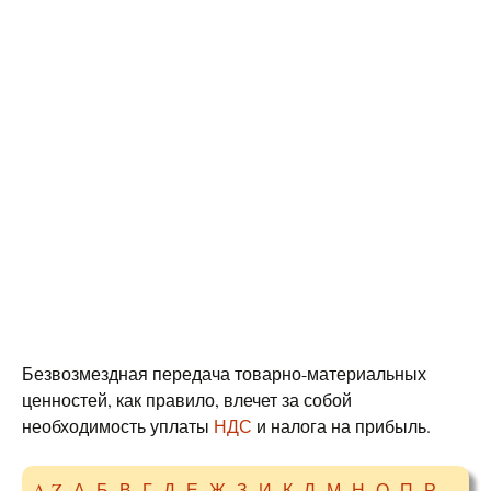
Безвозмездная передача товарно-материальных
ценностей, как правило, влечет за собой
необходимость уплаты
НДС
и налога на прибыль.
A-Z
А
Б
В
Г
Д
Е
Ж
З
И
К
Л
М
Н
О
П
Р