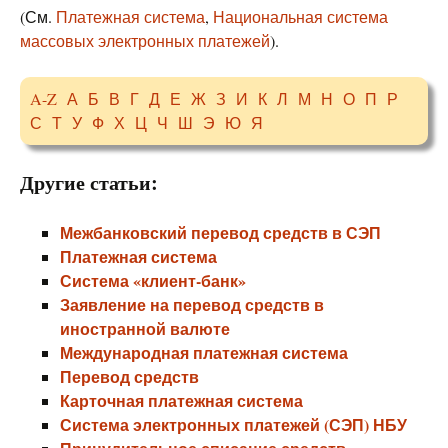
(См.
Платежная система
,
Национальная система
массовых электронных платежей
).
A-Z
А
Б
В
Г
Д
Е
Ж
З
И
К
Л
М
Н
О
П
Р
С
Т
У
Ф
Х
Ц
Ч
Ш
Э
Ю
Я
Другие статьи:
Межбанковский перевод средств в СЭП
Платежная система
Система «клиент-банк»
Заявление на перевод средств в
иностранной валюте
Международная платежная система
Перевод средств
Карточная платежная система
Система электронных платежей (СЭП) НБУ