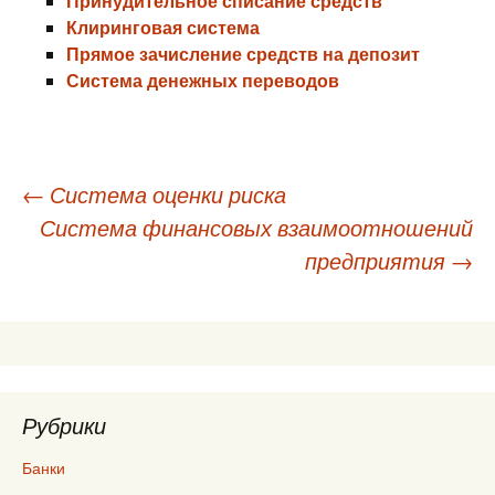
Принудительное списание средств
Клиринговая система
Прямое зачисление средств на депозит
Система денежных переводов
Навигация
←
Система оценки риска
Система финансовых взаимоотношений
по
предприятия
→
записям
Рубрики
Банки