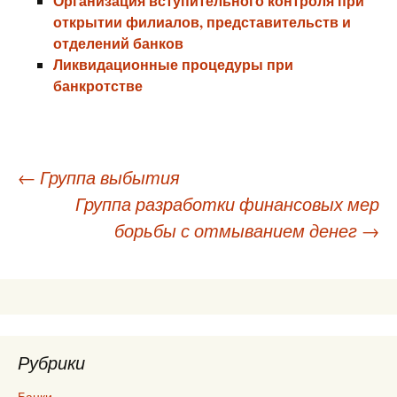
Организация вступительного контроля при
открытии филиалов, представительств и
отделений банков
Ликвидационные процедуры при
банкротстве
Навигация
←
Группа выбытия
Группа разработки финансовых мер
по
борьбы с отмыванием денег
→
записям
Рубрики
Банки