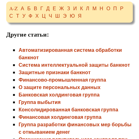
A-Z
А
Б
В
Г
Д
Е
Ж
З
И
К
Л
М
Н
О
П
Р
С
Т
У
Ф
Х
Ц
Ч
Ш
Э
Ю
Я
Другие статьи:
Автоматизированная система обработки
банкнот
Система интеллектуальной защиты банкнот
Защитные признаки банкнот
Финансово-промышленная группа
О защите персональных данных
Банковская холдинговая группа
Группа выбытия
Консолидированная банковская группа
Финансовая холдинговая группа
Группа разработки финансовых мер борьбы
с отмыванием денег